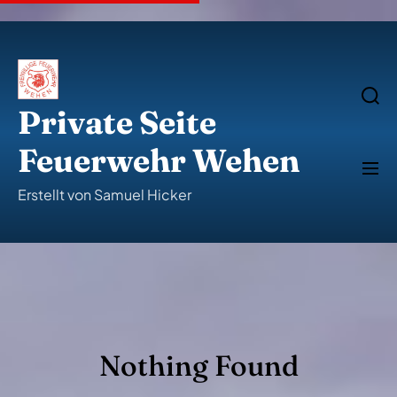
S
k
i
p
t
o
S
e
c
Private Seite
a
o
r
n
c
Feuerwehr Wehen
t
h
M
e
e
n
n
Erstellt von Samuel Hicker
u
t
Nothing Found