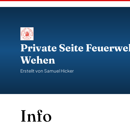
S
k
i
p
t
o
c
o
Private Seite Feuerwe
n
t
Wehen
e
n
t
Erstellt von Samuel Hicker
Info