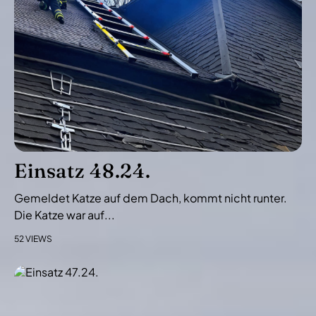
-
N
a
v
i
g
a
t
i
Einsatz 48.24.
o
Gemeldet Katze auf dem Dach, kommt nicht runter.
n
Die Katze war auf...
52 VIEWS