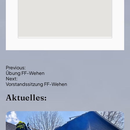
B
Previous:
Übung FF-Wehen
e
Next:
i
Vorstandssitzung FF-Wehen
t
Aktuelles:
r
a
g
s