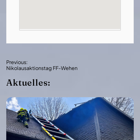
B
Previous:
Nikolausaktionstag FF-Wehen
e
i
Aktuelles:
t
r
a
g
s
-