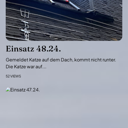
N
a
v
i
g
a
Einsatz 48.24.
t
i
Gemeldet Katze auf dem Dach, kommt nicht runter.
o
Die Katze war auf...
n
52 VIEWS