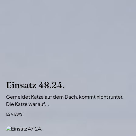
s
-
N
a
v
i
g
a
t
i
Einsatz 48.24.
o
Gemeldet Katze auf dem Dach, kommt nicht runter.
n
Die Katze war auf...
52 VIEWS