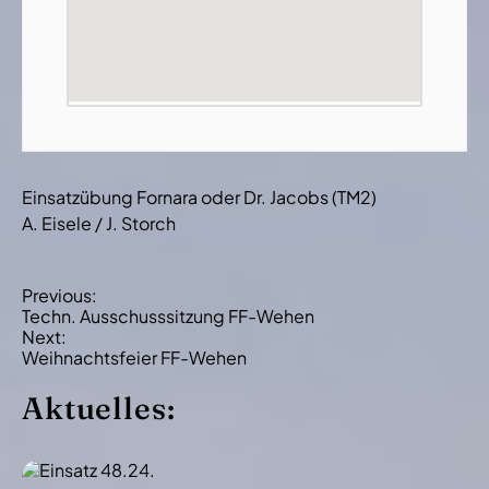
Einsatzübung Fornara oder Dr. Jacobs (TM2)
A. Eisele / J. Storch
B
Previous:
Techn. Ausschusssitzung FF-Wehen
e
Next:
i
Weihnachtsfeier FF-Wehen
t
Aktuelles:
r
a
g