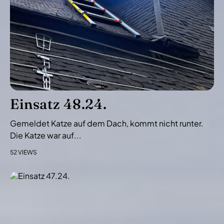
N
a
v
i
g
a
t
i
Einsatz 48.24.
o
Gemeldet Katze auf dem Dach, kommt nicht runter.
n
Die Katze war auf...
52 VIEWS