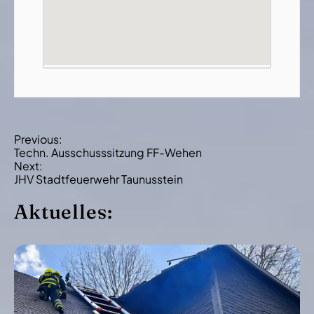
B
Previous:
Techn. Ausschusssitzung FF-Wehen
e
Next:
i
JHV Stadtfeuerwehr Taunusstein
t
Aktuelles:
r
a
g
s
-