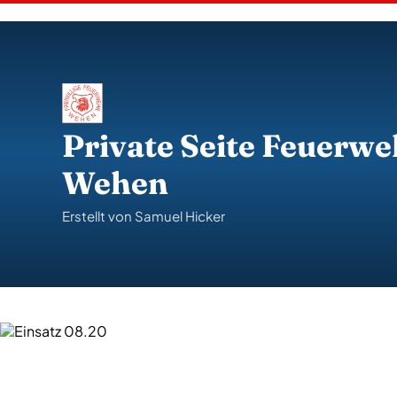
S
k
i
p
t
o
c
o
Private Seite Feuerwe
n
t
Wehen
e
n
t
Erstellt von Samuel Hicker