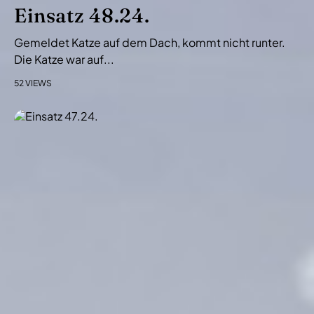
i
Einsatz 48.24.
o
Gemeldet Katze auf dem Dach, kommt nicht runter.
n
Die Katze war auf...
52 VIEWS