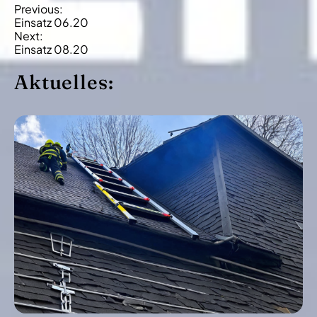
B
Previous:
Einsatz 06.20
e
Next:
i
Einsatz 08.20
t
Aktuelles:
r
a
g
s
-
N
a
v
i
g
a
t