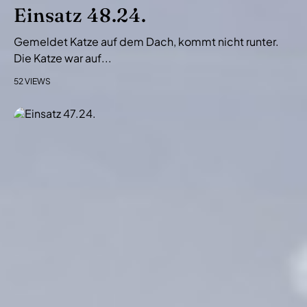
i
Einsatz 48.24.
o
Gemeldet Katze auf dem Dach, kommt nicht runter.
n
Die Katze war auf...
52 VIEWS