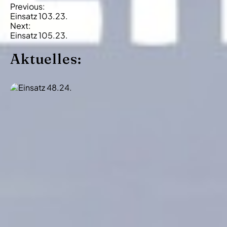
B
Previous:
Einsatz 103.23.
e
Next:
i
Einsatz 105.23.
t
Aktuelles:
r
a
g
s
-
N
a
v
i
g
a
t