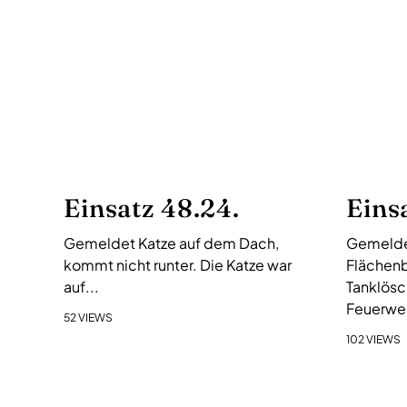
s
-
N
a
v
i
g
a
Einsatz 48.24.
Eins
t
i
Gemeldet Katze auf dem Dach,
Gemelde
o
kommt nicht runter. Die Katze war
Flächenb
n
auf...
Tanklösc
Feuerweh
52 VIEWS
102 VIEWS