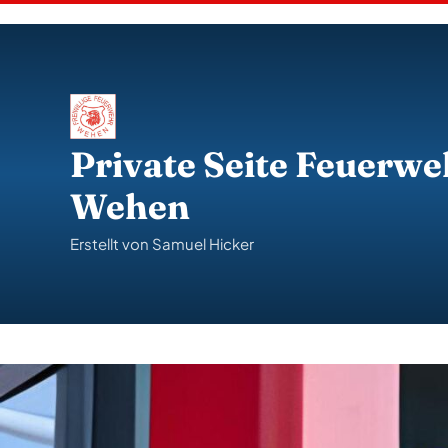
S
k
i
p
t
o
c
o
Private Seite Feuerwe
n
t
Wehen
e
n
t
Erstellt von Samuel Hicker