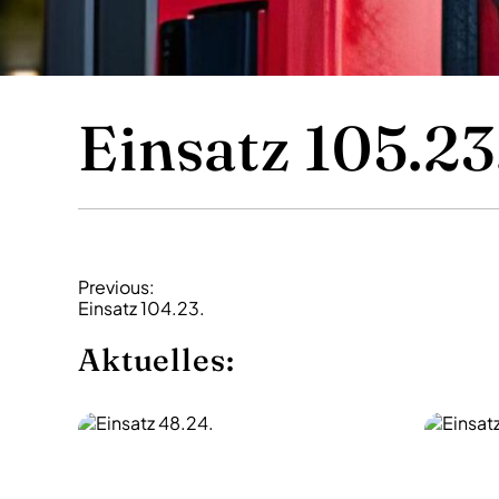
Einsatz 105.23
B
Previous:
Einsatz 104.23.
e
i
Aktuelles:
t
r
a
g