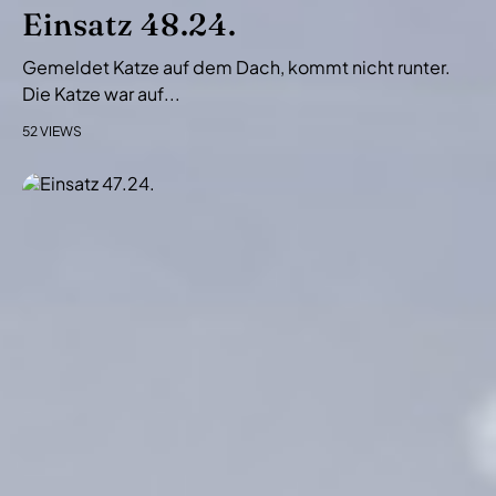
i
Einsatz 48.24.
o
Gemeldet Katze auf dem Dach, kommt nicht runter.
n
Die Katze war auf...
52 VIEWS