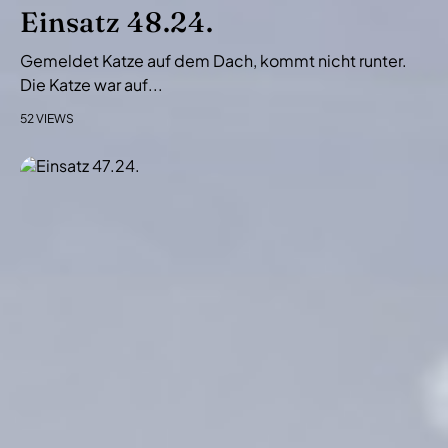
i
Einsatz 48.24.
o
Gemeldet Katze auf dem Dach, kommt nicht runter.
n
Die Katze war auf...
52 VIEWS