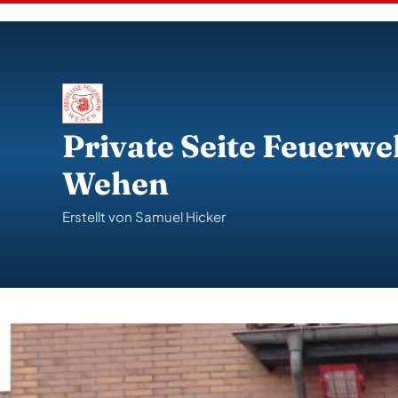
S
k
i
p
t
o
c
o
Private Seite Feuerwe
n
t
Wehen
e
n
t
Erstellt von Samuel Hicker