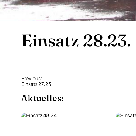
Einsatz 28.23.
B
Previous:
Einsatz 27.23.
e
i
Aktuelles:
t
r
a
g