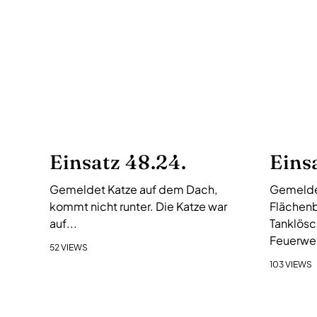
s
-
N
a
v
i
g
a
Einsatz 48.24.
Eins
t
i
Gemeldet Katze auf dem Dach,
Gemelde
o
kommt nicht runter. Die Katze war
Flächenb
n
auf...
Tanklösc
Feuerweh
52 VIEWS
103 VIEWS