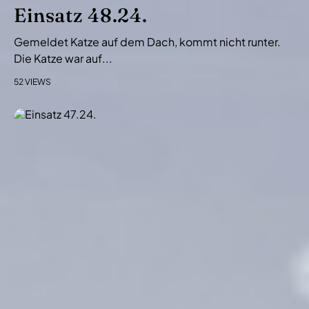
i
Einsatz 48.24.
o
Gemeldet Katze auf dem Dach, kommt nicht runter.
n
Die Katze war auf...
52 VIEWS