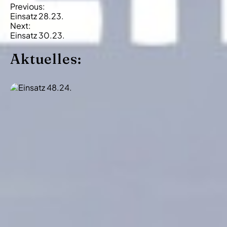
B
Previous:
Einsatz 28.23.
e
Next:
i
Einsatz 30.23.
t
Aktuelles:
r
a
g
s
-
N
a
v
i
g
a
t