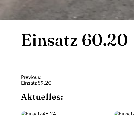
Einsatz 60.20
B
Previous:
Einsatz 59.20
e
i
Aktuelles:
t
r
a
g