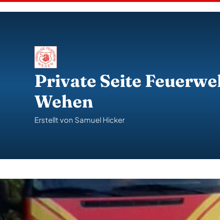
S
k
i
p
t
o
c
o
Private Seite Feuerwe
n
t
Wehen
e
n
t
Erstellt von Samuel Hicker