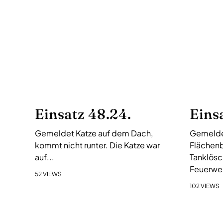
s
-
N
a
v
i
g
a
Einsatz 48.24.
Eins
t
i
Gemeldet Katze auf dem Dach,
Gemelde
o
kommt nicht runter. Die Katze war
Flächenb
n
auf...
Tanklösc
Feuerweh
52 VIEWS
102 VIEWS