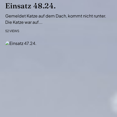
i
Einsatz 48.24.
o
Gemeldet Katze auf dem Dach, kommt nicht runter.
n
Die Katze war auf...
52 VIEWS