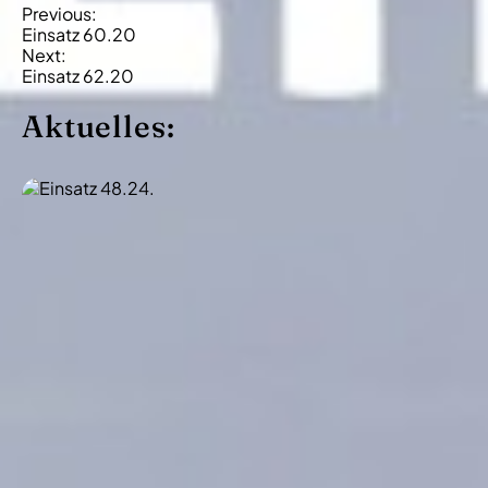
B
Previous:
Einsatz 60.20
e
Next:
i
Einsatz 62.20
t
Aktuelles:
r
a
g
s
-
N
a
v
i
g
a
t