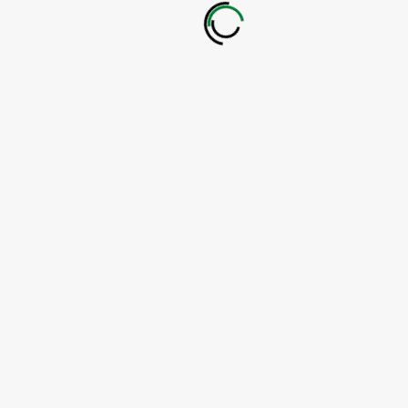
Einsatz 47.24.
Gemeldeter Wald und Flächenbrand Einsatzfahrzeuge
2 Tanklöschfahrzeuge Sachlage: Die Feuerwehr
Wehen zu...
103 VIEWS