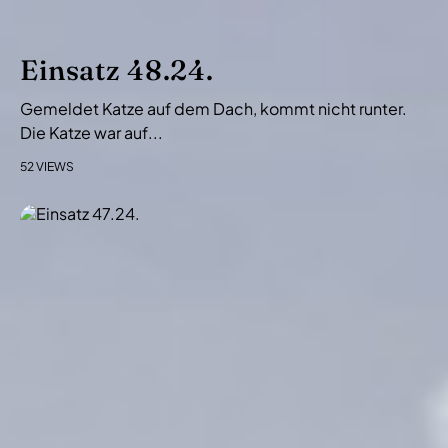
a
t
i
Einsatz 48.24.
o
Gemeldet Katze auf dem Dach, kommt nicht runter.
n
Die Katze war auf...
52 VIEWS