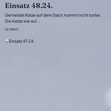
i
Einsatz 48.24.
o
Gemeldet Katze auf dem Dach, kommt nicht runter.
n
Die Katze war auf...
52 VIEWS