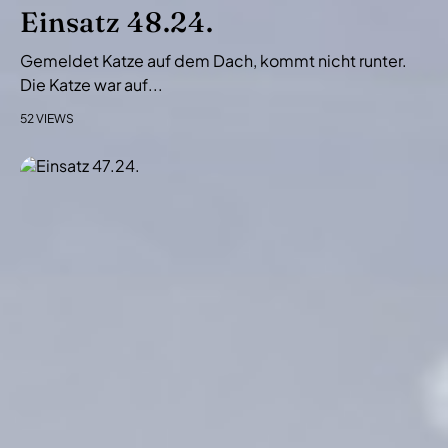
i
Einsatz 48.24.
o
Gemeldet Katze auf dem Dach, kommt nicht runter.
n
Die Katze war auf...
52 VIEWS