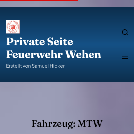
S
k
i
p
t
o
S
e
c
Private Seite
a
o
r
n
c
Feuerwehr Wehen
t
h
M
e
e
n
n
Erstellt von Samuel Hicker
u
t
Fahrzeug:
MTW