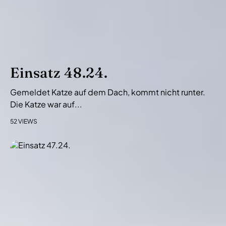
i
g
a
t
i
Einsatz 48.24.
o
n
Gemeldet Katze auf dem Dach, kommt nicht runter.
Die Katze war auf...
52 VIEWS