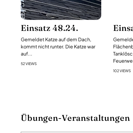
i
g
a
Einsatz 48.24.
Eins
t
i
Gemeldet Katze auf dem Dach,
Gemelde
o
kommt nicht runter. Die Katze war
Flächenb
n
auf...
Tanklösc
Feuerweh
52 VIEWS
102 VIEWS
Übungen-Veranstaltungen