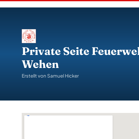
S
k
i
p
t
o
c
o
Private Seite Feuerwe
n
t
Wehen
e
n
t
Erstellt von Samuel Hicker