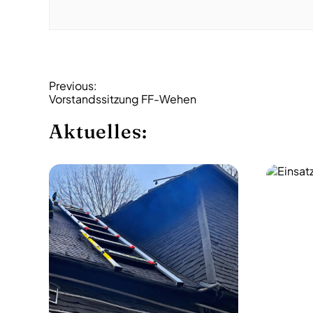
B
Previous:
Vorstandssitzung FF-Wehen
e
i
Aktuelles:
t
r
a
g
s
-
N
a
v