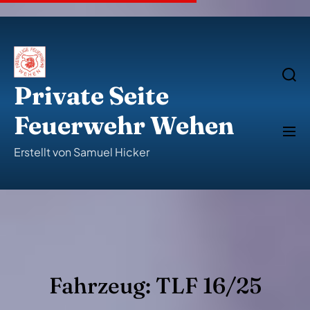
S
k
i
p
t
o
S
e
c
Private Seite
a
o
r
n
c
Feuerwehr Wehen
t
h
M
e
e
n
n
Erstellt von Samuel Hicker
u
t
Fahrzeug:
TLF 16/25