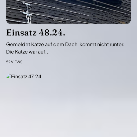
g
a
t
i
Einsatz 48.24.
o
n
Gemeldet Katze auf dem Dach, kommt nicht runter.
Die Katze war auf...
52 VIEWS